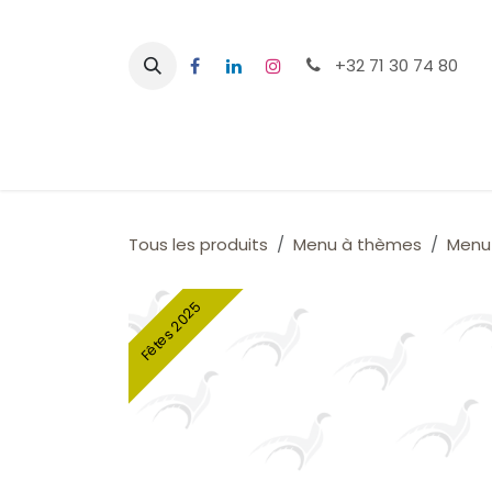
Se rendre au contenu
+32 71 30 74 80
Page d'accueil
Événements
Tous les produits
Menu à thèmes
Menu
Fêtes 2025