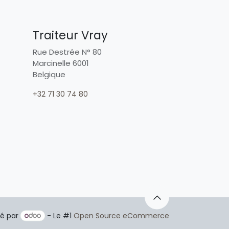
Traiteur Vray
Rue Destrée N° 80
Marcinelle 6001
Belgique
+32 71 30 74 80
é par
- Le #1
Open Source eCommerce