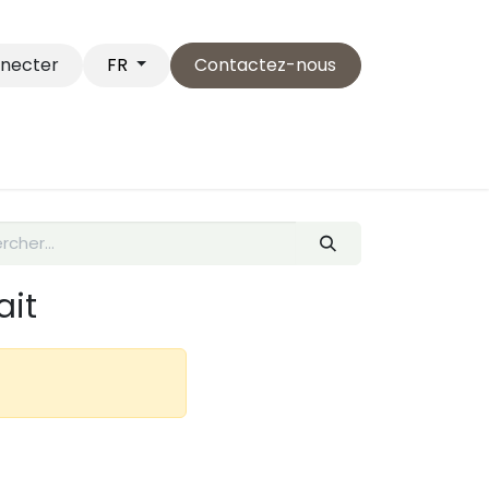
nnecter
Contactez-nous
FR
Service Clientèle
Postuler
...
ait