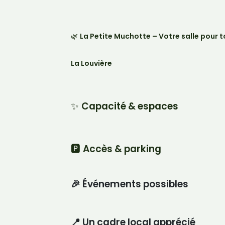
🌿
La Petite Muchotte – Votre salle pour 
La Louvière
✨
Capacité & espaces
🅿️
Accès & parking
🎉
Événements possibles
📍 Un cadre local apprécié