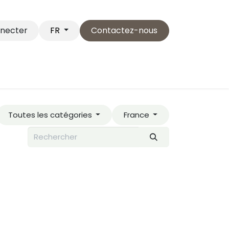
nnecter
Contactez-nous
FR
Service Clientèle
Postuler
...
Toutes les catégories
France