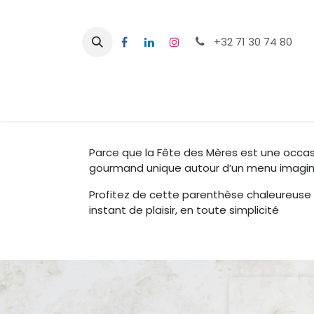
Se rendre au contenu
+32 71 30 74 80
Page d'accueil
Événements
Parce que la Fête des Mères est une occasio
gourmand unique autour d’un menu imaginé
Profitez de cette parenthèse chaleureuse p
instant de plaisir, en toute simplicité