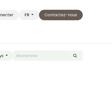
nnecter
Contactez-nous
FR
Service Clientèle
Postuler
...
ys